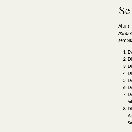
Se
Alur s
ASAD di
sembil
Ey
D
Di
Di
Di
Di
Di
Si
Di
Ag
Sa