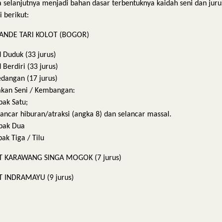
 selanjutnya menjadi bahan dasar terbentuknya kaidah seni dan jurus
 berikut:
MANDE TARI KOLOT (BOGOR)
d Duduk (33 jurus)
d Berdiri (33 jurus)
edangan (17 jurus)
akan Seni / Kembangan:
ak Satu;
ar hiburan/atraksi (angka 8) dan selancar massal.
pak Dua
ak Tiga / Tilu
AT KARAWANG SINGA MOGOK (7 jurus)
AT INDRAMAYU (9 jurus)