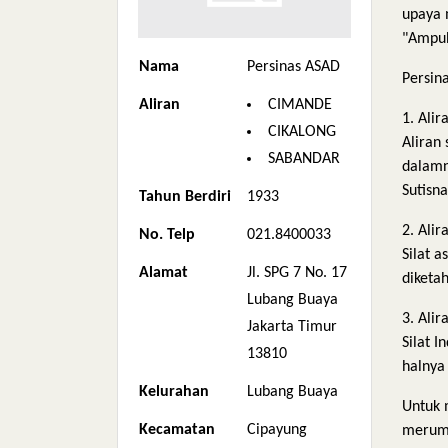
upaya 
"Ampuh
Nama
Persinas ASAD
Persin
Aliran
CIMANDE
1. Ali
CIKALONG
Aliran
SABANDAR
dalamn
Sutisna
Tahun Berdiri
1933
2. Ali
No. Telp
021.8400033
Silat 
Alamat
Jl. SPG 7 No. 17
diketah
Lubang Buaya
3. Alir
Jakarta Timur
Silat 
13810
halnya
Kelurahan
Lubang Buaya
Untuk 
Kecamatan
Cipayung
merumu