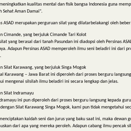
meningkatkan kualitas mental dan fisik bangsa Indonesia guna mem
 Sehat Aman Damai".
as ASAD merupakan perguruan silat yang dilatarbelakangi oleh beberap
ran Cimande, yang berjuluk Cimande Tari Kolot
 silat yang berasal dari tanah Pasundan ini diadopsi oleh Persinas A
ya. Adapun Persinas ASAD memperoleh ilmu seni beladiri ini dari p
.
ran Silat Karawang, yang berjuluk Singa Mogok
asal Karawang – Jawa Barat ini diperoleh dari proses berguru langsu
ui mengenai silsilah ilmu beladiri ini secara lengkap dan jelas.
an Silat Indramayu
Indramayu ini pun diperoleh dari proses berguru langsung kepada g
 dengan Silat Karawang Singa Mogok, kami pun tidak mengetahui secara
menciptakan kaidah seni dan jurus yang baku saat ini, maka dewan 
skan dari apa yang mereka peroleh. Adapun cabang ilmu pencak sila