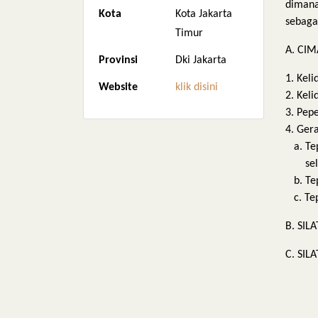
dimana
Kota
Kota Jakarta
sebagai
Timur
A. CI
Provinsi
Dki Jakarta
1. Keli
Website
klik disini
2. Keli
3. Pep
4. Ger
a. Tep
selanc
b. Te
c. Tep
B. SIL
C. SIL