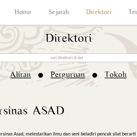
Home
Sejarah
Direktori
Te
Direktori
cari direktori di sini
Aliran
Perguruan
Tokoh
rsinas ASAD
ersinas Asad, melestarikan ilmu dan seni beladiri pencak silat bera